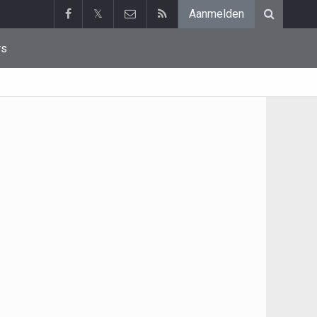
𝕏
Aanmelden
rs