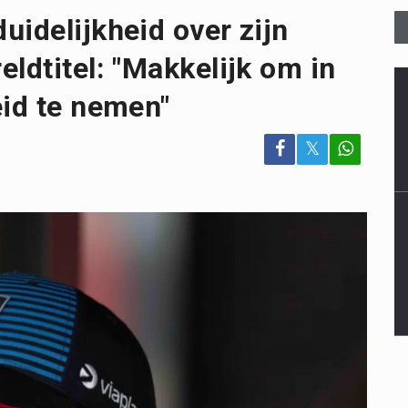
uidelijkheid over zijn
ldtitel: "Makkelijk om in
eid te nemen"
𝕏