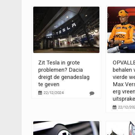
Zit Tesla in grote
OPVALLE
problemen? Dacia
behalen v
dreigt de genadeslag
vierde we
te geven
Max Ver
erg vree
22/12/2024
uitsprak
22/12/20