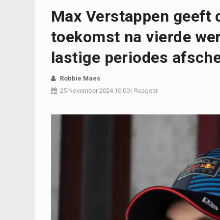
Max Verstappen geeft d
toekomst na vierde were
lastige periodes afsch
Robbie Maes
25 November 2024
10:00
|
Reageer