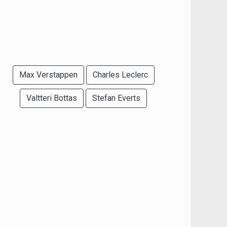
Max Verstappen
Charles Leclerc
Valtteri Bottas
Stefan Everts