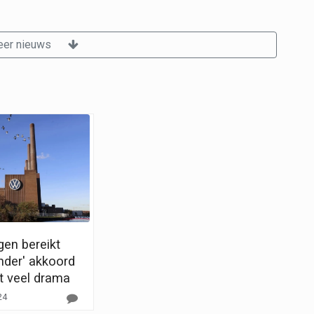
er nieuws
en bereikt
nder' akkoord
 veel drama
24