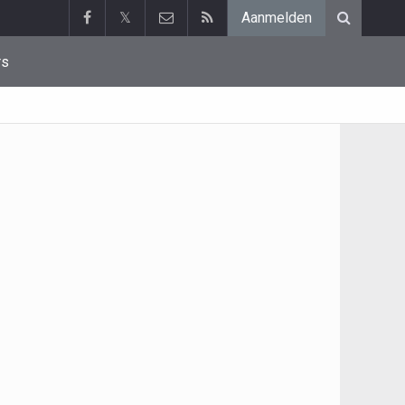
𝕏
Aanmelden
rs