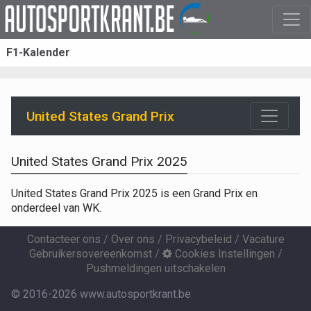
F1-Kalender
United States Grand Prix
United States Grand Prix 2025
United States Grand Prix 2025 is een Grand Prix en
onderdeel van WK.
Contacteer ons
/
Over ons
/
Privacybeleid
/
Vacature
Gebruikersovereenkomst
/
Cookies Instellingen
/
Pushmeldingen uitschakelen
© 2016-2026 www.autosportkrant.be