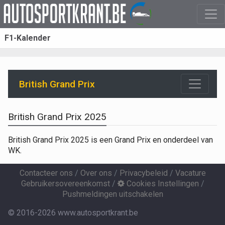
F1-Kalender
British Grand Prix
British Grand Prix 2025
British Grand Prix 2025 is een Grand Prix en onderdeel van
WK.
Contacteer ons
/
Over ons
/
Privacybeleid
/
Vacature
Gebruikersovereenkomst
/
Cookies Instellingen
/
Pushmeldingen uitschakelen
© 2016-2026 www.autosportkrant.be