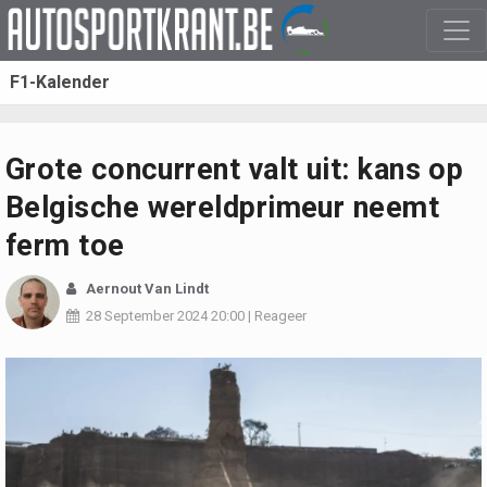
F1-Kalender
Grote concurrent valt uit: kans op
Belgische wereldprimeur neemt
ferm toe
Aernout Van Lindt
28 September 2024
20:00
|
Reageer