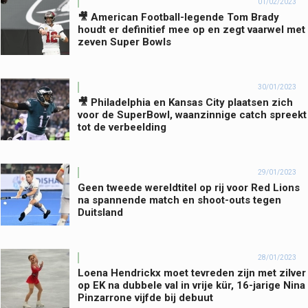
01/02/2023
🎥 American Football-legende Tom Brady
houdt er definitief mee op en zegt vaarwel met
zeven Super Bowls
30/01/2023
🎥 Philadelphia en Kansas City plaatsen zich
voor de SuperBowl, waanzinnige catch spreekt
tot de verbeelding
29/01/2023
Geen tweede wereldtitel op rij voor Red Lions
na spannende match en shoot-outs tegen
Duitsland
28/01/2023
Loena Hendrickx moet tevreden zijn met zilver
op EK na dubbele val in vrije kür, 16-jarige Nina
Pinzarrone vijfde bij debuut