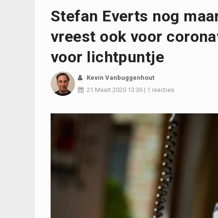
Stefan Everts nog maa
vreest ook voor corona
voor lichtpuntje
Kevin Vanbuggenhout
21 Maart 2020
13:36
|
1 reacties