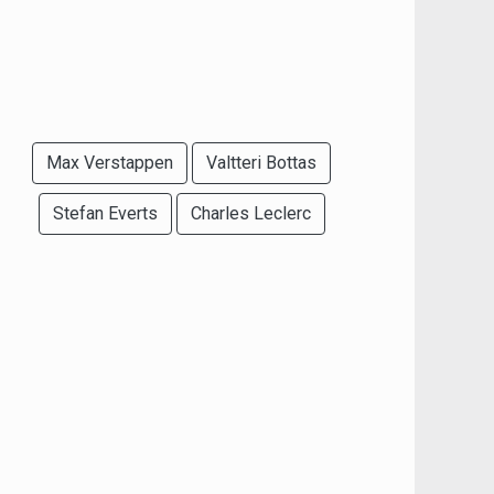
Max Verstappen
Valtteri Bottas
Stefan Everts
Charles Leclerc