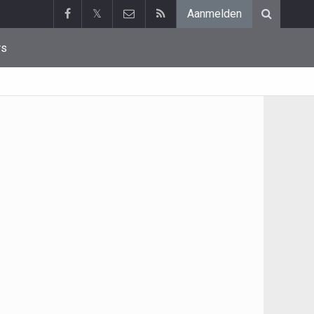
𝕏
Aanmelden
rs