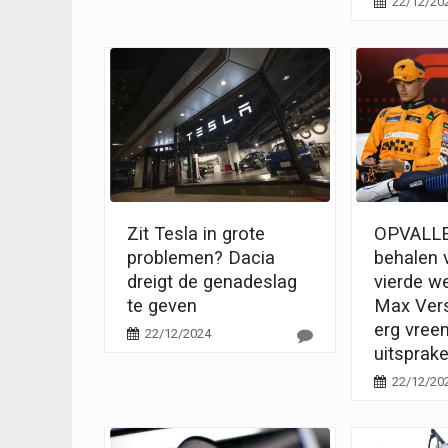
22/12/20
Zit Tesla in grote
OPVALLE
problemen? Dacia
behalen v
dreigt de genadeslag
vierde we
te geven
Max Ver
erg vree
22/12/2024
uitsprak
22/12/20