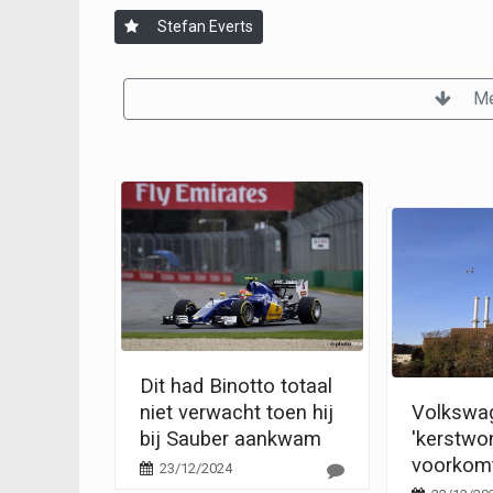
Stefan Everts
Me
Dit had Binotto totaal
niet verwacht toen hij
Volkswag
bij Sauber aankwam
'kerstwo
voorkomt
23/12/2024