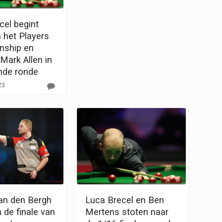
cel begint
 het Players
nship en
Mark Allen in
nde ronde
23
Van den Bergh
Luca Brecel en Ben
n de finale van
Mertens stoten naar