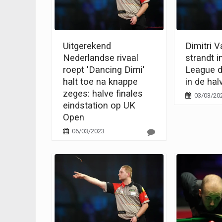
Uitgerekend
Dimitri 
Nederlandse rivaal
strandt i
roept 'Dancing Dimi'
League d
halt toe na knappe
in de hal
zeges: halve finales
03/03/20
eindstation op UK
Open
06/03/2023