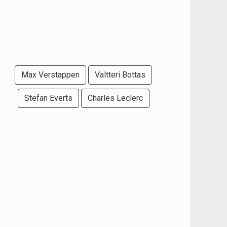
Max Verstappen
Valtteri Bottas
Stefan Everts
Charles Leclerc