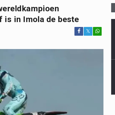
 wereldkampioen
 is in Imola de beste
𝕏