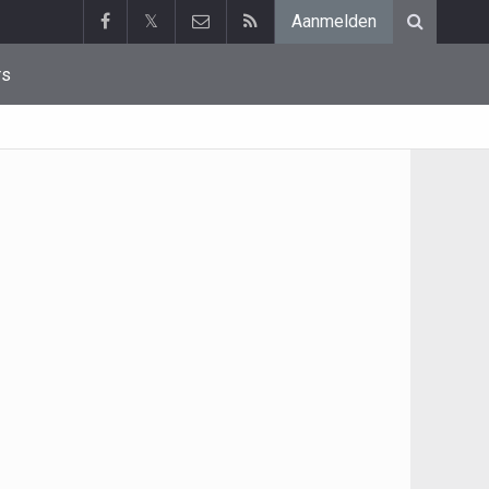
𝕏
Aanmelden
rs