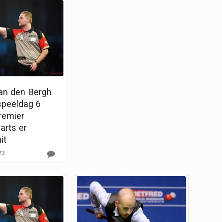
Van den Bergh
speeldag 6
remier
arts er
it
23