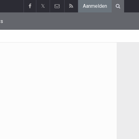
𝕏
Aanmelden
rs