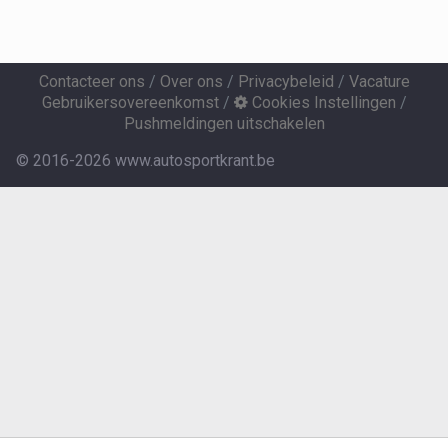
Contacteer ons
/
Over ons
/
Privacybeleid
/
Vacature
Gebruikersovereenkomst
/
Cookies Instellingen
/
Pushmeldingen uitschakelen
© 2016-2026 www.autosportkrant.be